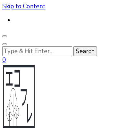
Skip to Content
Looking
for
0
Something?