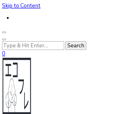
Skip to Content
Looking
for
0
Something?