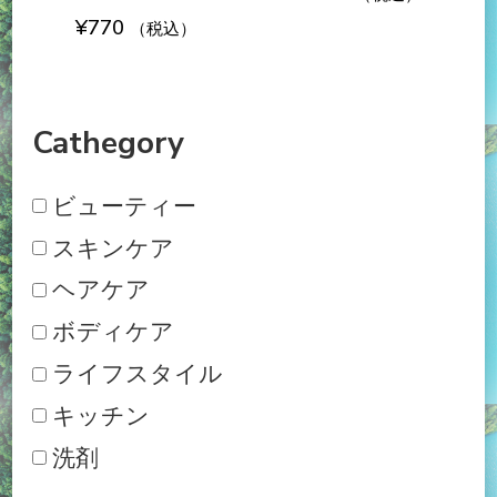
5段階中
¥
770
（税込）
5.00
の評価
Cathegory
ビューティー
スキンケア
ヘアケア
ボディケア
ライフスタイル
キッチン
洗剤