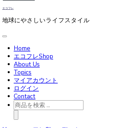
エコフレ
地球にやさしいライフスタイル
Home
エコフレShop
About Us
Topics
マイアカウント
ログイン
Contact
商
品
検