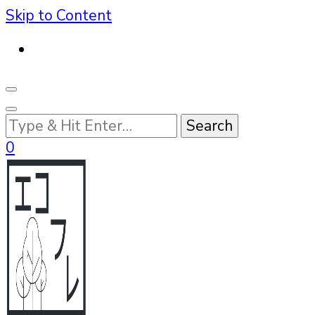
Skip to Content
Looking
for
0
Something?