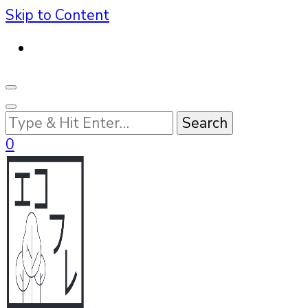
Skip to Content
Looking
for
0
Something?